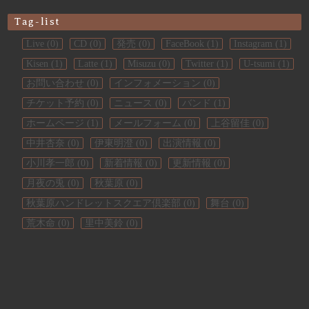
Tag-list
Live (0)
CD (0)
発売 (0)
FaceBook (1)
Instagram (1)
Kisen (1)
Latte (1)
Misuzu (0)
Twitter (1)
U-tsumi (1)
お問い合わせ (0)
インフォメーション (0)
チケット予約 (0)
ニュース (0)
バンド (1)
ホームページ (1)
メールフォーム (0)
上谷留佳 (0)
中井杏奈 (0)
伊東明澄 (0)
出演情報 (0)
小川孝一郎 (0)
新着情報 (0)
更新情報 (0)
月夜の兎 (0)
秋葉原 (0)
秋葉原ハンドレットスクエア倶楽部 (0)
舞台 (0)
荒木命 (0)
里中美鈴 (0)